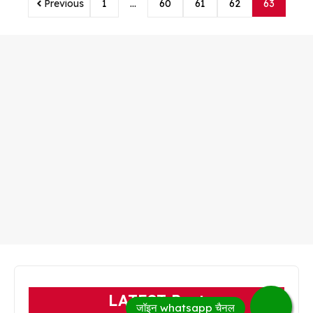
Previous
1
…
60
61
62
63
LATEST Post