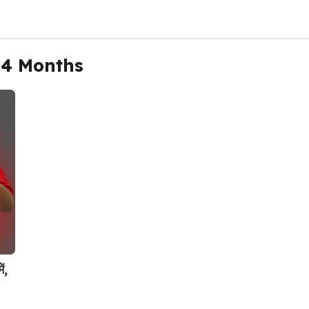
24 Months
ं,