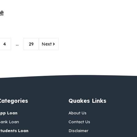
सी
4
…
29
Next
Categories
Quakes Links
App Loan
About Us
ank Loan
Contact Us
tudents Loan
Disclaimer