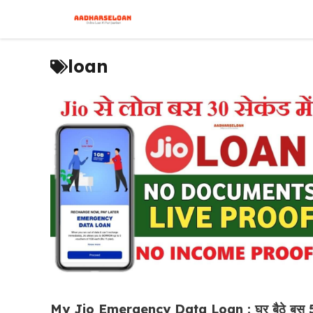
Skip
to
content
loan
My Jio Emergency Data Loan : घर बैठे बस 