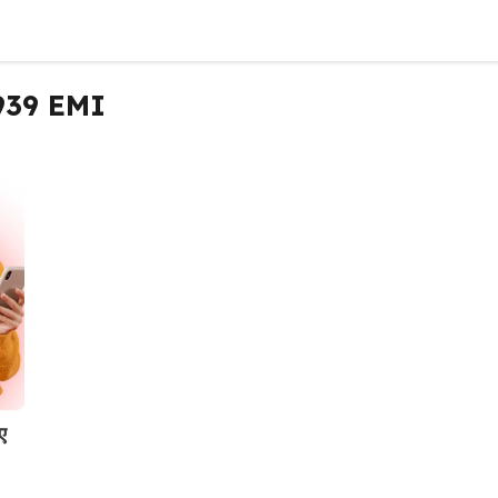
939 EMI
ए