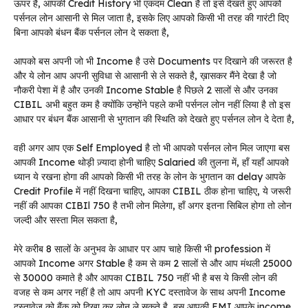
ऊपर है, आपकी Credit History भी एकदम Clean है तो इसे देखते हुए आपको
पर्सनल लोन आसानी से मिल जाता है, इसके लिए आपको किसी भी तरह की गारंटी दिए
बिना आपको बंधन बैंक पर्सनल लोन दे सकता है,
आपको बस अपनी जो भी Income है उसे Documents पर दिखाने की जरूरत है
और ये लोन आप अपनी सुविधा से आसानी से ले सकते है, ख़ासकर मैंने देखा है जो
नौकरी पेशा में है और उनकी Income Stable है पिछले 2 सालों से और उनका
CIBIL अभी बहुत कम है क्योंकि उन्होंने पहले कभी पर्सनल लोन नहीं लिया है तो इस
आधार पर बंधन बैंक आसानी से भुगतान की स्थिति को देखते हुए पर्सनल लोन दे देता है,
वही अगर आप एक Self Employed है तो भी आपको पर्सनल लोन मिल जाएगा बस
आपकी Income थोड़ी ज़्यादा होनी चाहिए Salaried की तुलना में, हाँ यहाँ आपको
ध्यान ये रखना होगा की आपको किसी भी तरह के लोन के भुगतान का delay आपके
Credit Profile में नहीं दिखना चाहिए, आपका CIBIL ठीक होना चाहिए, ये जरूरी
नहीं की आपका CIBIl 750 है तभी लोन मिलेगा, हाँ अगर इतना सिबिल होगा तो लोन
जल्दी और सस्ता मिल सकता है,
मेरे करीब 8 सालों के अनुभव के आधार पर आप चाहे किसी भी profession में
आपको Income अगर Stable है कम से कम 2 सालों से और आप मंथली 25000
से 30000 कमाते है और आपका CIBIL 750 नहीं भी है बस ये किसी लोन की
वजह से कम अगर नहीं है तो आप अपनी KYC दस्तावेज के साथ अपनी Income
दस्तावेज को बैंक को दिखा कर लोन ले सकते है, बस आपकी EMI आपके income