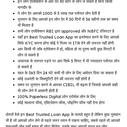
इन लोन एप्लीकेशन से आप घर बैठे फ़ोन से लोन ले सकते है बिना किसी
भागदौर के
ये लोन ऐप आपको 1000 से 5 लाख तक पर्सनल लोन देती है
भुगतान के लिए आपको इन लोन ऐप में 30 दिनों से 36 महीनो तक का समय
भी मिलता है
सभी लोन एप्लीकेशन RBI द्वारा approved और NBFC रजिस्टर है
यहाँ इन Best Trusted Loan App का इस्तेमाल करने के लिए आपको
सिर्फ KYC करना होगा कोई पे स्लिप या ITR देने की जरुरत नहीं होगी
आप किसी भी जॉब प्रोफेशन में हो, महिला हो या पुरुष सभी कुछ मिनटों में
लोन ले सकते है
अचानक से जरुरत पड़ने पर आप सिर्फ 5 मिनट में भी ज्यादातर पर्सनल लोन
ले सकते है
साल के 365 दिन 24 घंटे कभी भी लोन के लिए आवेदन दिया जा सकता है
कोई उअरंती या सिक्यूरिटी देने की जरुरत नहीं होती है
समय पर भुगतान करने से आपका CIBIL भी बढ़ता है जिससे आपको कही
भी लोन लेने में आसानी होती है
100% Paperless Digital लोन प्रोसेस लोन के लिए
कोई सालाना फीस, एक्टिवेशन फीस, जोइनिंग फीस नहीं देना होगा
दोस्तों वैसे इन Best Trusted Loan App के फायदे बहुत है लेकिन कुछ नुक्सान
भी है जो आपको लोन लेने से पहले जरुर ध्यान में रखना चाहिए, सबसे पहले तो आपको
शुरूआती लोन यहाँ बाहुत ही छोटा मिलेगा, इसके साथ आपको ब्याज इन लोन