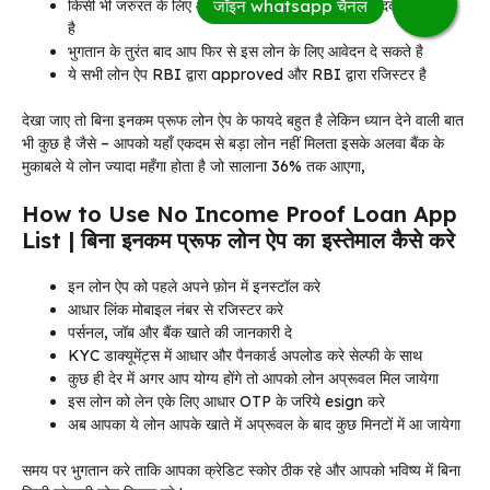
किसी भी जरुरत के लिए आप इस लोन को घर बैठे फ़ोन की मदद से ले सकते
है
भुगतान के तुरंत बाद आप फिर से इस लोन के लिए आवेदन दे सकते है
ये सभी लोन ऐप RBI द्वारा approved और RBI द्वारा रजिस्टर है
देखा जाए तो बिना इनकम प्रूफ लोन ऐप के फायदे बहुत है लेकिन ध्यान देने वाली बात
भी कुछ है जैसे – आपको यहाँ एकदम से बड़ा लोन नहीं मिलता इसके अलवा बैंक के
मुकाबले ये लोन ज्यादा महँगा होता है जो सालाना 36% तक आएगा,
How to Use No Income Proof Loan App
List | बिना इनकम प्रूफ लोन ऐप का इस्तेमाल कैसे करे
इन लोन ऐप को पहले अपने फ़ोन में इनस्टॉल करे
आधार लिंक मोबाइल नंबर से रजिस्टर करे
पर्सनल, जॉब और बैंक खाते की जानकारी दे
KYC डाक्यूमेंट्स में आधार और पैनकार्ड अपलोड करे सेल्फी के साथ
कुछ ही देर में अगर आप योग्य होंगे तो आपको लोन अप्रूवल मिल जायेगा
इस लोन को लेन एके लिए आधार OTP के जरिये esign करे
अब आपका ये लोन आपके खाते में अप्रूवल के बाद कुछ मिनटों में आ जायेगा
समय पर भुगतान करे ताकि आपका क्रेडिट स्कोर ठीक रहे और आपको भविष्य में बिना